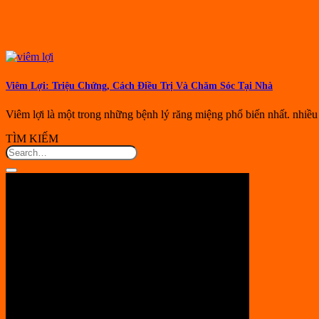
Viêm Lợi: Triệu Chứng, Cách Điều Trị Và Chăm Sóc Tại Nhà
Viêm lợi là một trong những bệnh lý răng miệng phổ biến nhất. nhiều
TÌM KIẾM