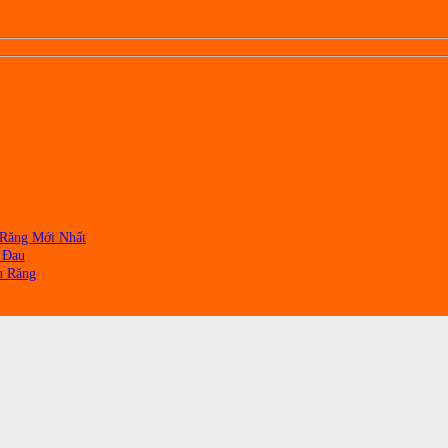
TƯ VẤN MIỄN PHÍ
 Răng Mới Nhất
 Đau
n Răng