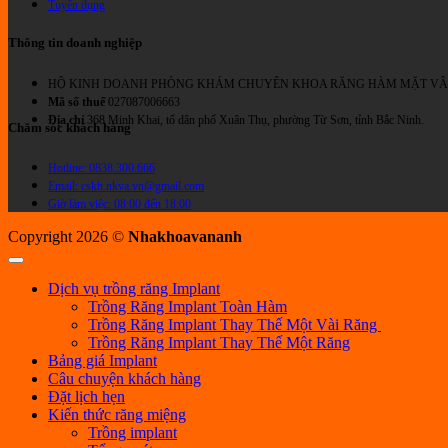
Tuyển dụng
Thông tin doanh nghiệp
HỘ KINH DOANH PHÒNG KHÁM CHUYÊN KHOA RĂNG HÀM MẶT VÂ
Mã số thuế
027087006663
Địa chỉ
368 Minh Khai, tổ dân phố Xuân Thụ, phường Từ Sơn, tỉnh Bắc Ninh.
Chăm sóc khách hàng
Hotline: 0838.300.666
Email: cskh.nkva.vn@gmail.com
Giờ làm việc: 08:00 đến 18:00
Copyright 2026 ©
Nhakhoavananh
Dịch vụ trồng răng Implant
Trồng Răng Implant Toàn Hàm
Trồng Răng Implant Thay Thế Một Vài Răng
Trồng Răng Implant Thay Thế Một Răng
Bảng giá Implant
Câu chuyện khách hàng
Đặt lịch hẹn
Kiến thức răng miệng
Trồng implant