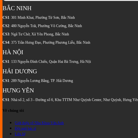
Và
Đau
Việt
Cho
Được?
Những
Răng:
BẮC NINH
Nam?
Trẻ?
Hướng
Lưu
Tổng
Bảng
Quy
Dẫn
Ý
Hợp
CS1
: 301 Minh Khai, Phường Từ Sơn, Bắc Ninh
Giá
Trình
Chăm
Cần
Các
Trồng
An
Sóc
Biết
Kiến
CS2
: 480 Nguyễn Trãi, Phường Võ Cường, Bắc Ninh
Răng
Toàn
Sau
Thức
Mới
Không
CS3
: Ngã Tư Chờ, Xã Yên Phong, Bắc Ninh
Khi
Cần
Nhất
Đau
Hàn
Biết
CS4
: 375 Trần Hưng Đạo, Phường Phương Liễu, Bắc Ninh
Răng
HÀ NỘI
CS1
: 133 Nguyễn Đình Chiểu, Quận Hai Bà Trưng, Hà Nội
HẢI DƯƠNG
CS1
: 289 Nguyễn Lương Bằng, TP. Hải Dương
HƯNG YÊN
CS1
: Nhà số 2, số 3 - Đường số 6, Khu TTTM Như Quỳnh Center, Như Quỳnh, Hưng Yê
Về chúng tôi
Giới thiệu về Nha Khoa Vân Anh
Đội ngũ bác sĩ
Liên hệ