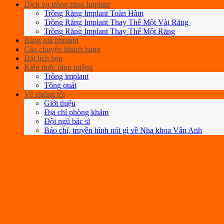
Dịch vụ trồng răng Implant
Trồng Răng Implant Toàn Hàm
Trồng Răng Implant Thay Thế Một Vài Răng
Trồng Răng Implant Thay Thế Một Răng
Bảng giá Implant
Câu chuyện khách hàng
Đặt lịch hẹn
Kiến thức răng miệng
Trồng implant
Tổng quát
Về chúng tôi
Giới thiệu
Địa chỉ phòng khám
Đội ngũ bác sĩ
Báo chí, truyền hình nói gì về Nha khoa Vân Anh