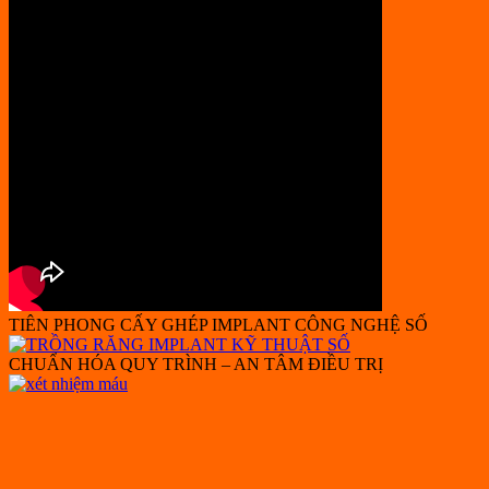
TIÊN PHONG CẤY GHÉP IMPLANT CÔNG NGHỆ SỐ
CHUẨN HÓA QUY TRÌNH – AN TÂM ĐIỀU TRỊ